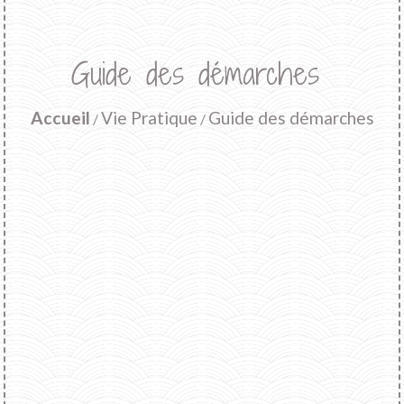
Guide des démarches
Accueil
Vie Pratique
Guide des démarches
/
/