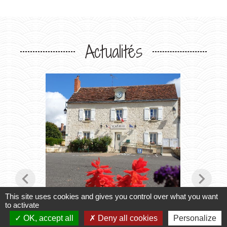
Actualités
chevron_left
chevron_right
This site uses cookies and gives you control over what you want
to activate
OK, accept all
Deny all cookies
Personalize
Horaires du Secrétariat
Transpo