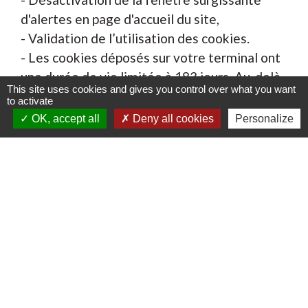
d'alertes en page d'accueil du site,
- Validation de l’utilisation des cookies.
- Les cookies déposés sur votre terminal ont
une durée de vie limitée à 183 jours. Au-delà
This site uses cookies and gives you control over what you want
de ce délai, ils sont automatiquement
to activate
supprimés.
OK, accept all
Deny all cookies
Personalize
La Structure n'utilise en aucun cas les
données récupérées par les cookies pour les
réutiliser à des fins commerciales ou de
revente d'informations privées.
Vous pouvez choisir de désactiver les cookies
dans votre navigateur en vous basant sur les
documentations ci-dessous (à sélectionner
selon votre navigateur web) :