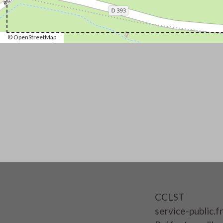
© OpenStreetMap
CCLST
service-public.fr