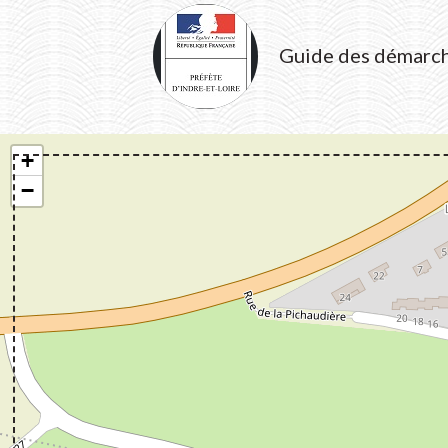
Guide des démarc
+
−