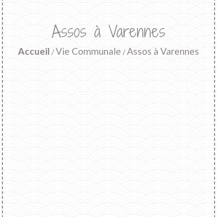
Assos à Varennes
Accueil
Vie Communale
Assos à Varennes
/
/