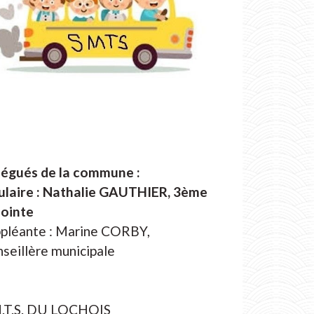
légués de la commune :
ulaire : Nathalie GAUTHIER, 3ème
ointe
pléante : Marine CORBY,
seillère municipale
M.T.S. DU LOCHOIS