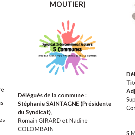
MOUTIER)
Dé
Tit
re
Adj
Délégués de la commune :
Sup
es
Stéphanie SAINTAGNE (Présidente
Con
du Syndicat)
,
es
Romain GIRARD et Nadine
COLOMBAIN
S.