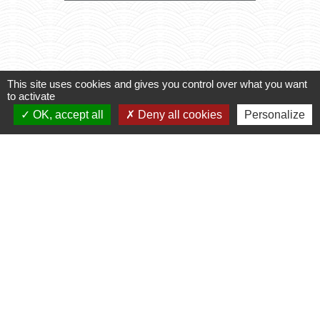
2026
This site uses cookies and gives you control over what you want
Voir tout
to activate
OK, accept all
Deny all cookies
Personalize
Contacts
Commune de Varennes
1, place de la Mairie
37600 Varennes - FRANCE
+33 2 47 59 04 32
Contact par formulaire
Liens