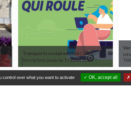
Var
Transports scolaires 2026 / 2027
Info
Inscriptions jusqu'au 17 juillet 2026
Tél
 control over what you want to activate
OK, accept all
Contacts
Commune de Varennes
1, place de la Mairie