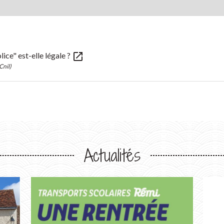
open_in_new
lice" est-elle légale ?
Cnil)
Actualités