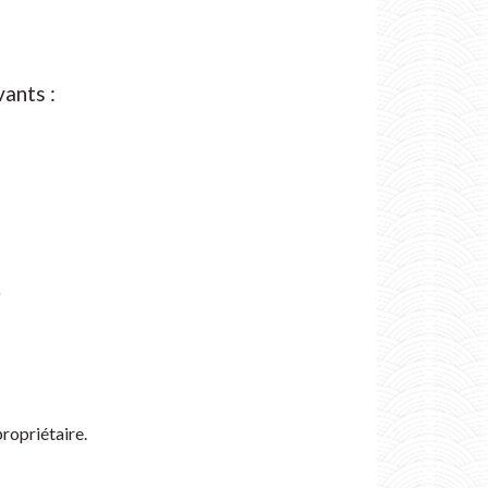
vants :
)
propriétaire.