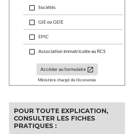
check_box_outline_blank
Sociétés
check_box_outline_blank
GIE ou GEIE
check_box_outline_blank
EPIC
check_box_outline_blank
Association immatriculée au RCS
open_in_new
Accéder au formulaire
Ministère chargé de l'économie
POUR TOUTE EXPLICATION,
CONSULTER LES FICHES
PRATIQUES :