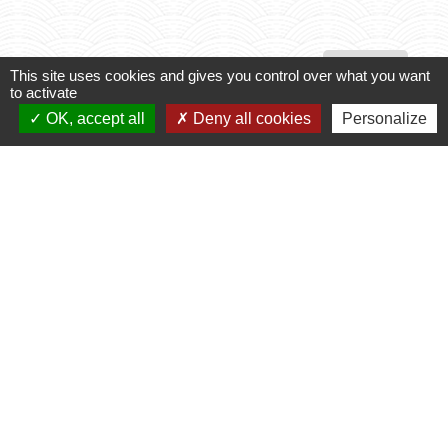
Voir tout
This site uses cookies and gives you control over what you want
to activate
OK, accept all
Deny all cookies
Personalize
Contacts
Commune de Varennes
1, place de la Mairie
37600 Varennes - FRANCE
+33 2 47 59 04 32
Contact par formulaire
Liens
CCLST
service-public.fr