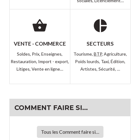
sociales,
Licenciement…
shopping_basket
pie_chart
VENTE - COMMERCE
SECTEURS
Soldes,
Prix,
Enseignes,
Tourisme,
BTP
,
Agriculture,
Restauration,
Import - export,
Poids lourds,
Taxi,
Édition,
Litiges,
Vente en ligne…
Artistes,
Sécurité, …
COMMENT FAIRE SI…
Tous les Comment faire si…