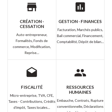
store
assessment
CRÉATION -
GESTION - FINANCES
CESSATION
Facturation,
Marchés publics,
Auto-entrepreneur,
Bail commercial,
Financement,
Formalités,
Fonds de
Comptabilité,
Dépôt de bilan…
commerce,
Modification,
Reprise…
drafts
people
FISCALITÉ
RESSOURCES
HUMAINES
Micro-entreprise,
TVA,
CFE,
Embauche,
Contrats,
Rupture
Taxes - Contributions,
Crédits
conventionnelle,
Déclarations
d’impôt,
Taxes locales…