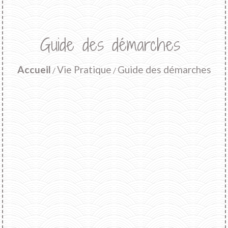
Guide des démarches
Accueil
Vie Pratique
Guide des démarches
/
/