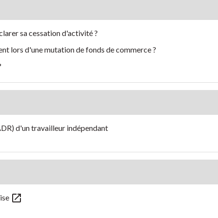
arer sa cessation d'activité ?
ent lors d'une mutation de fonds de commerce ?
?
DR) d'un travailleur indépendant
open_in_new
rise