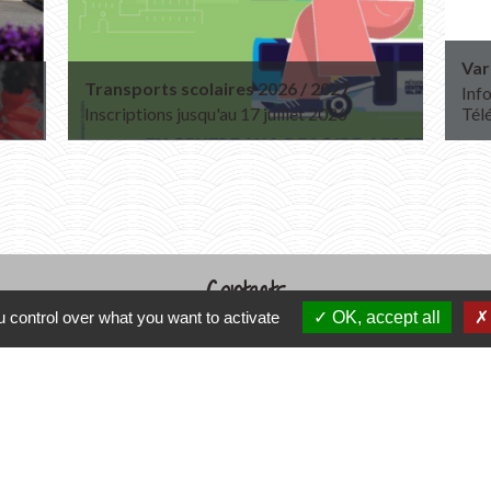
Var
Transports scolaires 2026 / 2027
Info
Inscriptions jusqu'au 17 juillet 2026
Tél
Contacts
 control over what you want to activate
OK, accept all
Commune de Varennes
1, place de la Mairie
37600 Varennes - FRANCE
+33 2 47 59 04 32
Contact par formulaire