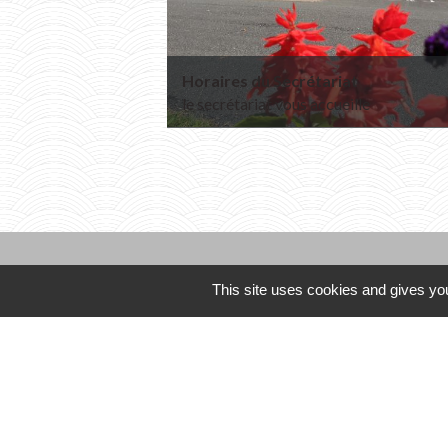
Horaires du Secrétariat
le secrétariat vous accueille
This site uses cookies and gives you