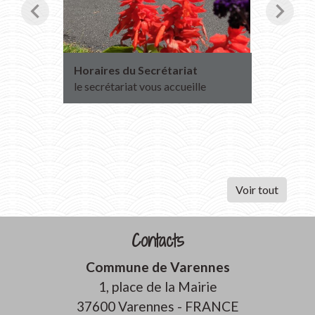
chevron_left
chevron_right
Horaires du Secrétariat
Transpo
2027
le secrétariat vous accueille
Inscript
2026
Voir tout
Contacts
Commune de Varennes
1, place de la Mairie
37600 Varennes - FRANCE