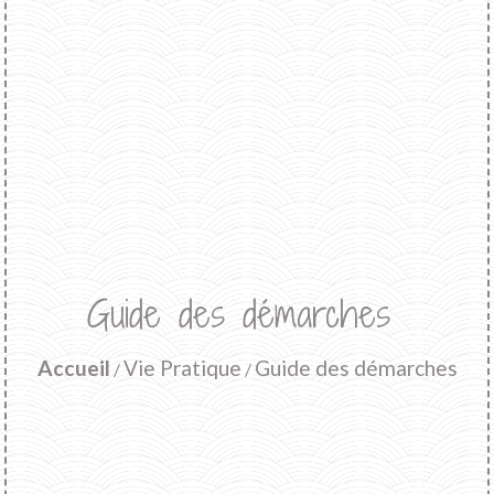
Guide des démarches
Accueil
Vie Pratique
Guide des démarches
/
/