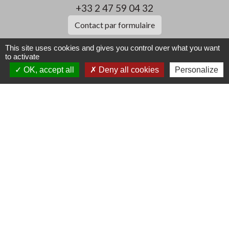
+33 2 47 59 04 32
Contact par formulaire
This site uses cookies and gives you control over what you want
to activate
Liens
OK, accept all
Deny all cookies
Personalize
CCLST
service-public.fr
Préfecture d'Indre et Loire
Conseil Départemental d'Indre et Loire
MSAP (Maison de Service au Public)
Mentions légales
-
Politique de confidentialité
-
Accessibilité
-
Plan du site
-
Gestion des cookies