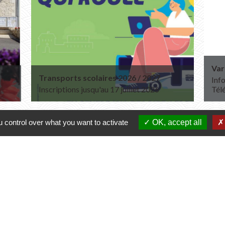
Var
Transports scolaires 2026 / 2027
Info
Inscriptions jusqu'au 17 juillet 2026
Tél
 control over what you want to activate
OK, accept all
Contacts
Commune de Varennes
1, place de la Mairie
37600 Varennes - FRANCE