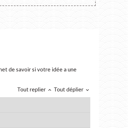
et de savoir si votre idée a une
Tout replier
Tout déplier
keyboard_arrow_up
keyboard_arrow_down