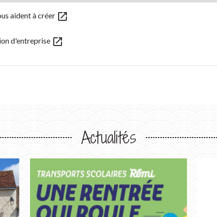
open_in_new
us aident à créer
open_in_new
ion d'entreprise
Actualités