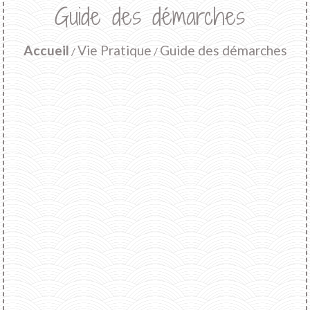
Guide des démarches
Accueil
Vie Pratique
Guide des démarches
/
/