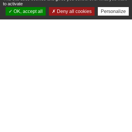
to activate
OK, accept all
Deny all cookies
Personalize
Voir tout
Contacts
Commune de Varennes
1, place de la Mairie
37600 Varennes - FRANCE
+33 2 47 59 04 32
Contact par formulaire
Liens
CCLST