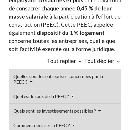
employant 50 salariés
et plus
ont l'obligation
de consacrer chaque année
0,45 %
de leur
masse salariale
à la participation à l'effort de
construction (PEEC). Cette PEEC, appelée
également
dispositif du
1 %
logement
,
concerne toutes les entreprises, quelle que
soit l'activité exercée ou la forme juridique.
Tout replier
Tout déplier
keyboard_arrow_up
keyboard_arrow_down
Quelles sont les entreprises concernées par la
PEEC ?
Quel est le taux de la PEEC ?
Quels sont les investissements possibles ?
Comment déclarer la PEEC ?