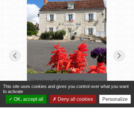
chevron_left
chevron_right
Horaires du Secrétariat
Transpo
2027
This site uses cookies and gives you control over what you want
le secrétariat vous accueille
to activate
Inscript
2026
OK, accept all
Deny all cookies
Personalize
Voir tout