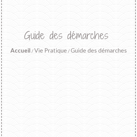
Guide des démarches
Accueil
Vie Pratique
Guide des démarches
/
/