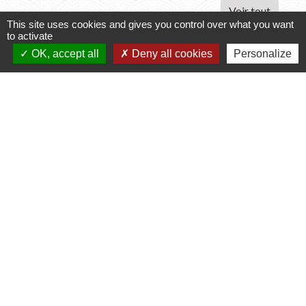
Voir tout
This site uses cookies and gives you control over what you want
to activate
Contacts
OK, accept all
Deny all cookies
Personalize
Commune de Varennes
1, place de la Mairie
37600 Varennes - FRANCE
+33 2 47 59 04 32
Contact par formulaire
Liens
CCLST
service-public.fr
Préfecture d'Indre et Loire