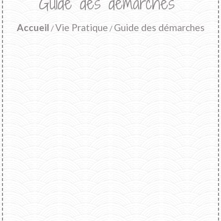
Guide des démarches
Accueil
Vie Pratique
Guide des démarches
/
/