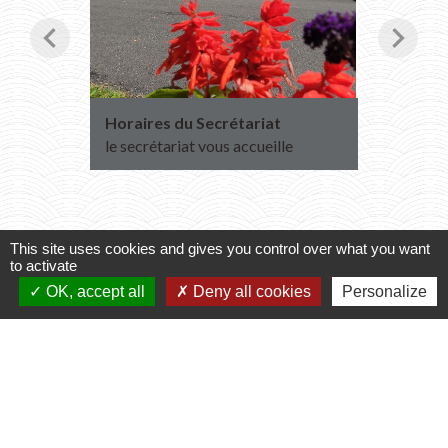
chevron_left
chevron_right
Horaires du Secrétariat
Transpo
2027
le secrétariat vous accueille
Inscript
2026
This site uses cookies and gives you control over what you want
to activate
Voir tout
OK, accept all
Deny all cookies
Personalize
Contacts
Commune de Varennes
1, place de la Mairie