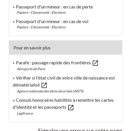
Passeport d'un mineur : en cas de perte
Papiers - Citoyenneté - Élections
Passeport d'un mineur : en cas de vol
Papiers - Citoyenneté - Élections
Pour en savoir plus
open_in_new
Parafe : passage rapide des frontières
Aéroports de Paris
Vérifier si l'état civil de votre ville de naissance est
open_in_new
dématérialisé
Agence nationale des titres sécurisés (ANTS)
Consuls honoraires habilités à remettre les cartes
open_in_new
d'identité et les passeports
Legifrance
Signaler une erreur sur cette page