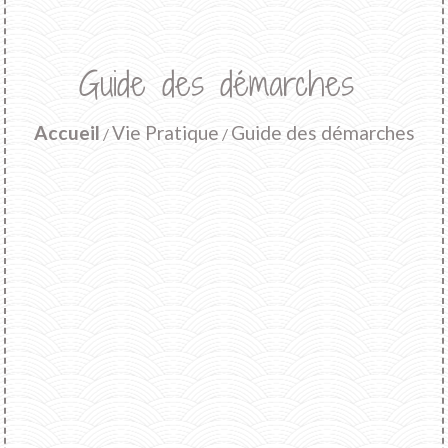
Guide des démarches
Accueil
Vie Pratique
Guide des démarches
/
/