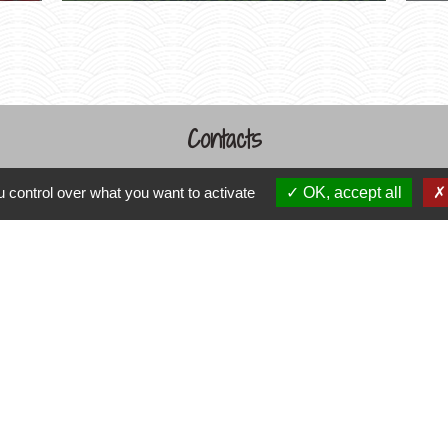
Contacts
Commune de Varennes
 control over what you want to activate
OK, accept all
1, place de la Mairie
37600 Varennes - FRANCE
+33 2 47 59 04 32
Contact par formulaire
Liens