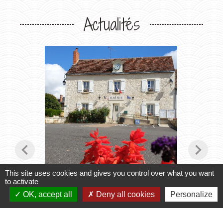
Actualités
chevron_left
chevron_right
This site uses cookies and gives you control over what you want
to activate
Horaires du Secrétariat
Transpo
OK, accept all
Deny all cookies
Personalize
2027
le secrétariat vous accueille
Inscript
2026