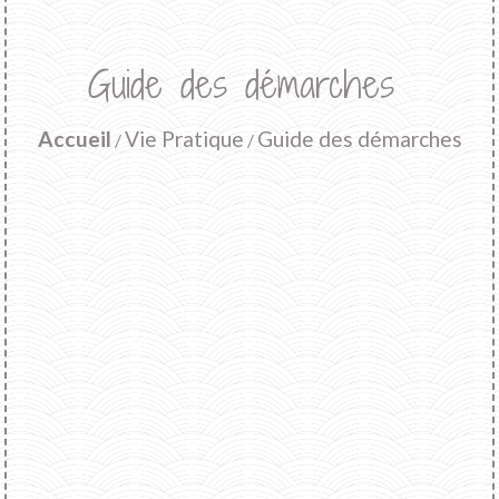
Guide des démarches
Accueil
Vie Pratique
Guide des démarches
/
/