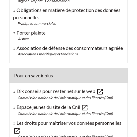
Argent - Impôts - Consommation
Obligations en matière de protection des données
personnelles
Pratiques commerciales
Porter plainte
Justice
Association de défense des consommateurs agréée
Associations spécifiques et fondations
Pour en savoir plus
open_in_new
Dix conseils pour rester net sur le web
Commission nationale de l'informatique et des libertés (Cnil)
open_in_new
Espace jeunes du site de la Cnil
Commission nationale de l'informatique et des libertés (Cnil)
Les droits pour maîtriser vos données personnelles
open_in_new
Commission nationale de l'informatique et des libertés (Cnil)