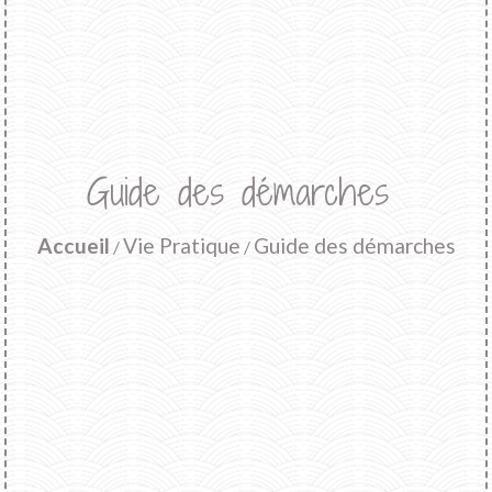
Guide des démarches
Accueil
Vie Pratique
Guide des démarches
/
/