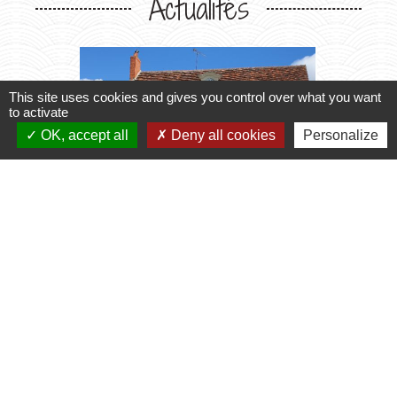
Actualités
This site uses cookies and gives you control over what you want
to activate
OK, accept all
Deny all cookies
Personalize
chevron_left
chevron_right
Horaires du Secrétariat
Transpo
2027
le secrétariat vous accueille
Inscript
2026