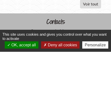
Voir tout
Contacts
Commune de Varennes
This site uses cookies and gives you control over what you want
1, place de la Mairie
to activate
37600 Varennes - FRANCE
OK, accept all
Deny all cookies
Personalize
+33 2 47 59 04 32
Contact par formulaire
Liens
CCLST
service-public.fr
Préfecture d'Indre et Loire