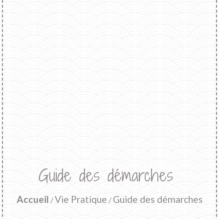
Guide des démarches
Accueil
Vie Pratique
Guide des démarches
/
/