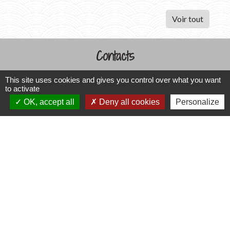
Voir tout
Contacts
Commune de Varennes
This site uses cookies and gives you control over what you want
1, place de la Mairie
to activate
OK, accept all
Deny all cookies
Personalize
37600 Varennes - FRANCE
+33 2 47 59 04 32
Contact par formulaire
Liens
CCLST
service-public.fr
Préfecture d'Indre et Loire