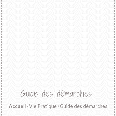
Guide des démarches
Accueil
Vie Pratique
Guide des démarches
/
/