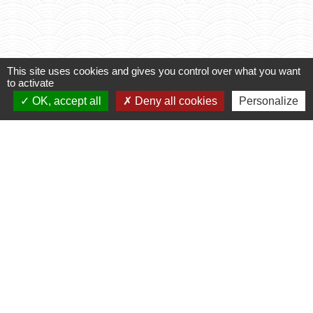
Voir tout
This site uses cookies and gives you control over what you want
to activate
OK, accept all
Deny all cookies
Personalize
Contacts
Commune de Varennes
1, place de la Mairie
37600 Varennes - FRANCE
+33 2 47 59 04 32
Contact par formulaire
Liens