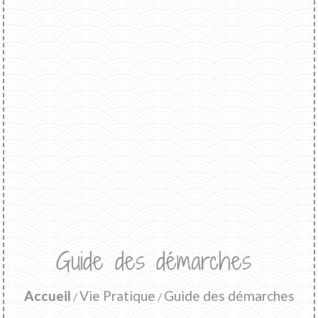
Guide des démarches
Accueil
Vie Pratique
Guide des démarches
/
/