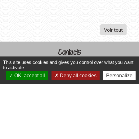
Voir tout
Contacts
This site uses cookies and gives you control over what you want
Commune de Varennes
to activate
1, place de la Mairie
OK, accept all
Deny all cookies
Personalize
37600 Varennes - FRANCE
+33 2 47 59 04 32
Contact par formulaire
Liens
CCLST