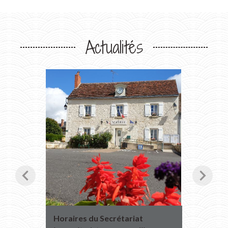
Actualités
chevron_left
chevron_right
Horaires du Secrétariat
Transpo
2027