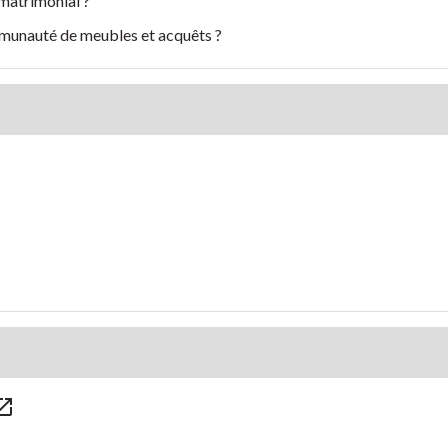
matrimonial ?
mmunauté de meubles et acquêts ?
_in_new