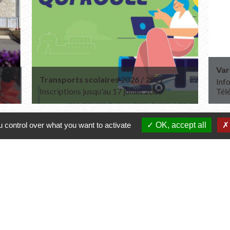
Var
Transports scolaires 2026 / 2027
Info
Inscriptions jusqu'au 17 juillet 2026
Tél
 control over what you want to activate
OK, accept all
Contacts
Commune de Varennes
1, place de la Mairie
37600 Varennes - FRANCE