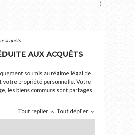
ux acquêts
ÉDUITE AUX ACQUÊTS
tiquement soumis au régime légal de
 votre propriété personnelle. Votre
ge, les biens communs sont partagés.
Tout replier
Tout déplier
keyboard_arrow_up
keyboard_arrow_down