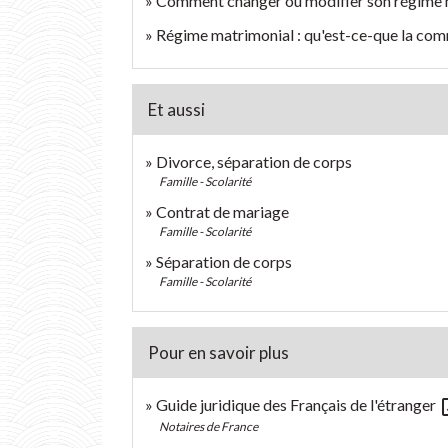
Comment changer ou modifier son régime 
Régime matrimonial : qu'est-ce-que la co
Et aussi
Divorce, séparation de corps
Famille - Scolarité
Contrat de mariage
Famille - Scolarité
Séparation de corps
Famille - Scolarité
Pour en savoir plus
open
Guide juridique des Français de l'étranger
Notaires de France