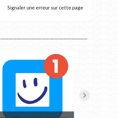
Signaler une erreur sur cette page
chevron_right
ennes (37) est sur PanneauPocket !