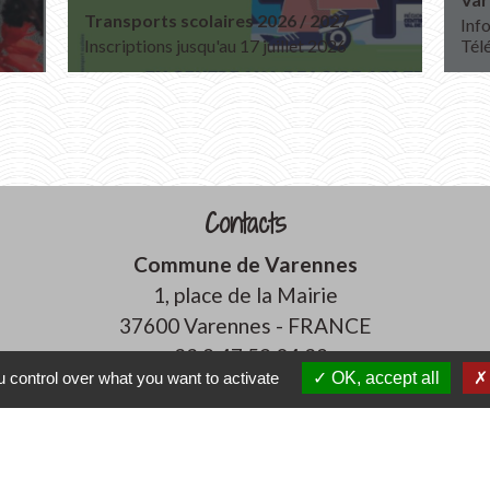
Transports scolaires 2026 / 2027
Info
Inscriptions jusqu'au 17 juillet 2026
Tél
Contacts
Commune de Varennes
1, place de la Mairie
37600 Varennes - FRANCE
+33 2 47 59 04 32
 control over what you want to activate
OK, accept all
Contact par formulaire
Liens