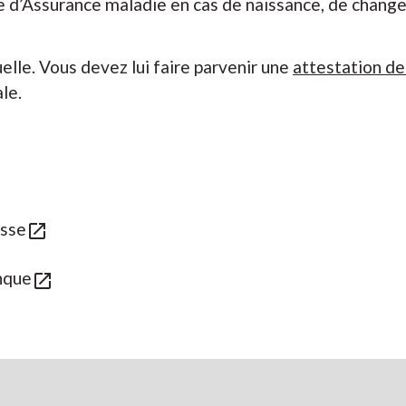
 d’Assurance maladie en cas de naissance, de change
elle. Vous devez lui faire parvenir une
attestation de
ale.
esse
open_in_new
nque
open_in_new