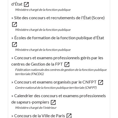
open_in_new
d'État
Ministère chargé de la fonction publique
Site des concours et recrutements de l'État (Score)
open_in_new
Ministère chargé de la fonction publique
Écoles de formation de la fonction publique d'État
open_in_new
Ministère chargé de la fonction publique
Concours et examens professionnels gérés par les
open_in_new
centres de Gestion de la FPT
Fédération nationale des centres de gestion de la fonction publique
territoriale (FNCDG)
open_in_new
Concours et examens organisés par le CNFPT
Centre national de la fonction publique territoriale (CNFPT)
Calendrier des concours et examens professionnels
open_in_new
de sapeurs-pompiers
Ministère chargé de l'intérieur
open_in_new
Concours de la Ville de Paris