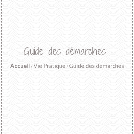
Guide des démarches
Accueil
Vie Pratique
Guide des démarches
/
/