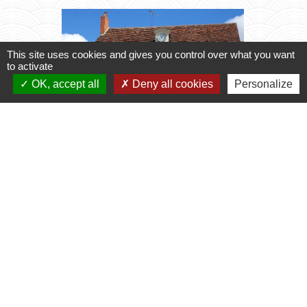
This site uses cookies and gives you control over what you want
to activate
OK, accept all
Deny all cookies
Personalize
chevron_left
chevron_right
Horaires du Secrétariat
Transpo
2027
le secrétariat vous accueille
Inscript
2026