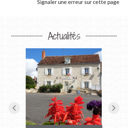
Signaler une erreur sur cette page
Actualités
chevron_left
chevron_right