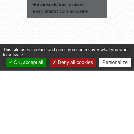
Horaires du Secrétariat
Transpo
2027
le secrétariat vous accueille
Inscript
2026
This site uses cookies and gives you control over what you want
to activate
Voir tout
OK, accept all
Deny all cookies
Personalize
Contacts
Commune de Varennes
1, place de la Mairie
37600 Varennes - FRANCE
+33 2 47 59 04 32
Contact par formulaire