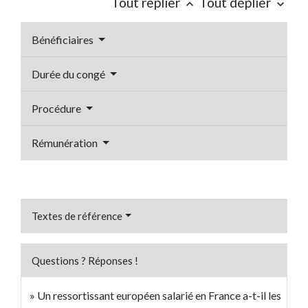
Tout replier
Tout déplier
keyboard_arrow_up
keyboard_arrow_down
Bénéficiaires
Durée du congé
Procédure
Rémunération
Textes de référence
Questions ? Réponses !
Un ressortissant européen salarié en France a-t-il les