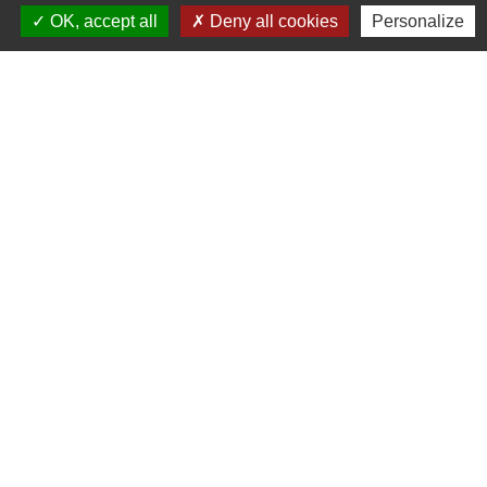
Contacts
OK, accept all
Deny all cookies
Personalize
Commune de Varennes
1, place de la Mairie
37600 Varennes - FRANCE
+33 2 47 59 04 32
Contact par formulaire
Liens
CCLST
service-public.fr
Préfecture d'Indre et Loire
Conseil Départemental d'Indre et Loire
MSAP (Maison de Service au Public)
-
-