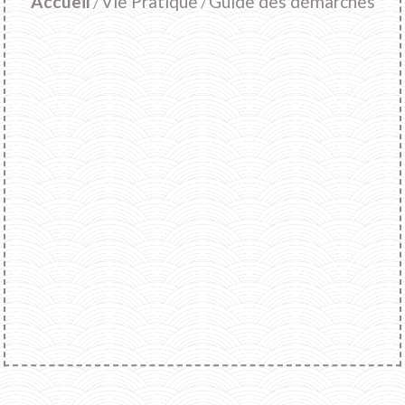
Accueil
Vie Pratique
Guide des démarches
/
/