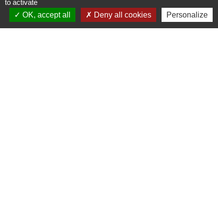
to activate
Contacts
OK, accept all
Deny all cookies
Personalize
Commune de Varennes
1, place de la Mairie
37600 Varennes - FRANCE
+33 2 47 59 04 32
Contact par formulaire
Liens
CCLST
service-public.fr
Préfecture d'Indre et Loire
Conseil Départemental d'Indre et Loire
MSAP (Maison de Service au Public)