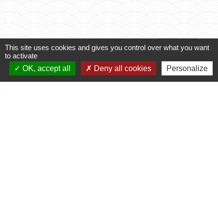
Voir tout
This site uses cookies and gives you control over what you want
to activate
OK, accept all
Deny all cookies
Personalize
Contacts
Commune de Varennes
1, place de la Mairie
37600 Varennes - FRANCE
+33 2 47 59 04 32
Contact par formulaire
Liens
CCLST