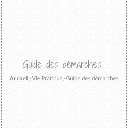
Guide des démarches
Accueil
Vie Pratique
Guide des démarches
/
/