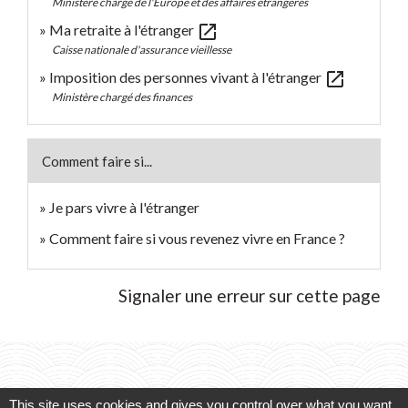
Ministère chargé de l'Europe et des affaires étrangères
open_in_new
Ma retraite à l'étranger
Caisse nationale d'assurance vieillesse
open_in_new
Imposition des personnes vivant à l'étranger
Ministère chargé des finances
Comment faire si...
Je pars vivre à l'étranger
Comment faire si vous revenez vivre en France ?
Signaler une erreur sur cette page
Actualités
This site uses cookies and gives you control over what you want