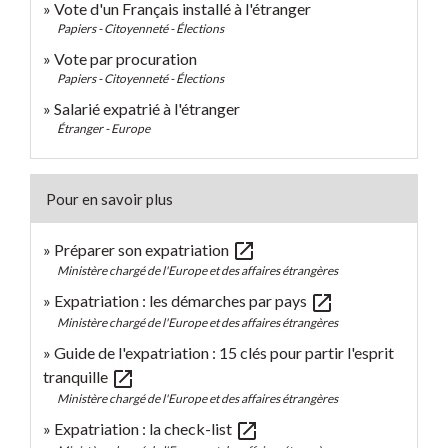
Vote d'un Français installé à l'étranger
Papiers - Citoyenneté - Élections
Vote par procuration
Papiers - Citoyenneté - Élections
Salarié expatrié à l'étranger
Étranger - Europe
Pour en savoir plus
open_in_new
Préparer son expatriation
Ministère chargé de l'Europe et des affaires étrangères
open_in_new
Expatriation : les démarches par pays
Ministère chargé de l'Europe et des affaires étrangères
Guide de l'expatriation : 15 clés pour partir l'esprit
open_in_new
tranquille
Ministère chargé de l'Europe et des affaires étrangères
open_in_new
Expatriation : la check-list