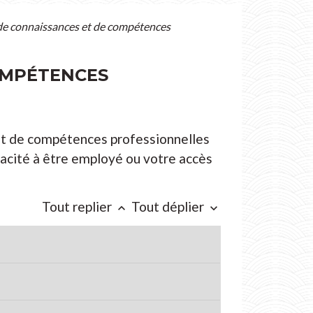
 de connaissances et de compétences
COMPÉTENCES
 et de compétences professionnelles
pacité à être employé ou votre accès
Tout replier
Tout déplier
keyboard_arrow_up
keyboard_arrow_down