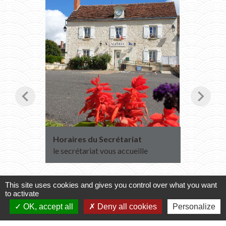
chevron_left
chevron_right
Horaires du Secrétariat
Transpo
2027
le secrétariat vous accueille
Inscript
2026
This site uses cookies and gives you control over what you want
to activate
OK, accept all
Deny all cookies
Personalize
Voir tout