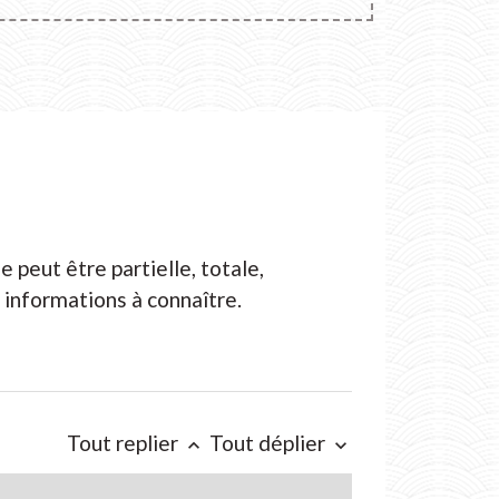
e peut être partielle, totale,
 informations à connaître.
Tout replier
Tout déplier
keyboard_arrow_up
keyboard_arrow_down