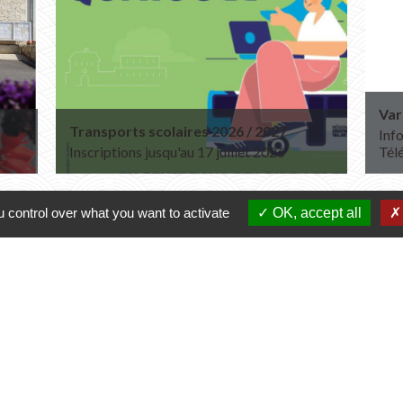
Var
Transports scolaires 2026 / 2027
Info
Inscriptions jusqu'au 17 juillet 2026
Tél
 control over what you want to activate
OK, accept all
Contacts
Commune de Varennes
1, place de la Mairie
37600 Varennes - FRANCE