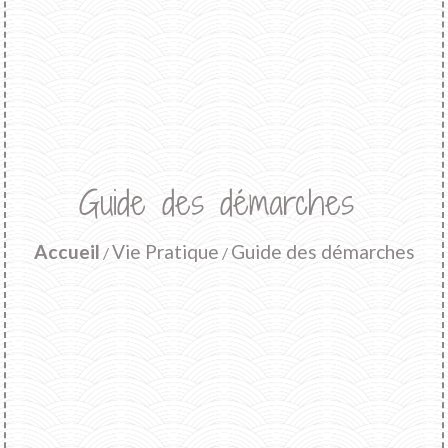
Guide des démarches
Accueil
Vie Pratique
Guide des démarches
/
/