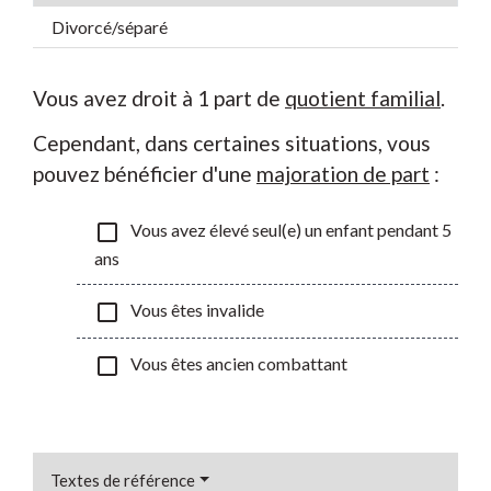
Divorcé/séparé
Vous avez droit à 1 part de
quotient familial
.
Cependant, dans certaines situations, vous
pouvez bénéficier d'une
majoration de part
:
check_box_outline_blank
Vous avez élevé seul(e) un enfant pendant 5
ans
check_box_outline_blank
Vous êtes invalide
check_box_outline_blank
Vous êtes ancien combattant
Textes de référence