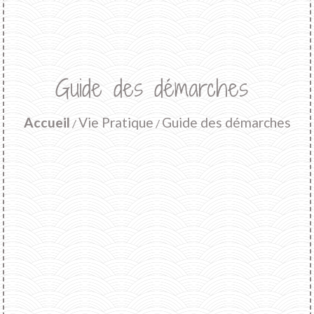
Guide des démarches
Accueil
Vie Pratique
Guide des démarches
/
/