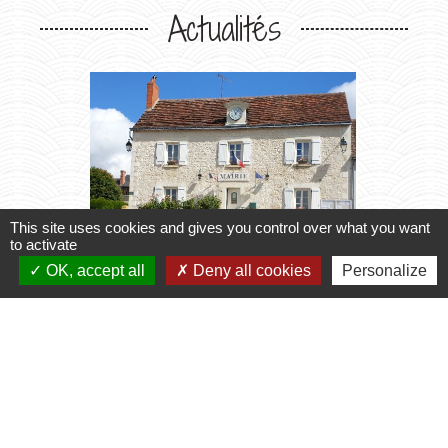
Actualités
This site uses cookies and gives you control over what you want
to activate
chevron_left
chevron_right
OK, accept all
Deny all cookies
Personalize
Horaires du Secrétariat
Transpo
2027
le secrétariat vous accueille
Inscript
2026