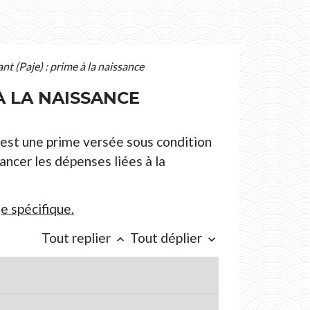
nt (Paje) : prime à la naissance
À LA NAISSANCE
C'est une prime versée sous condition
nancer les dépenses liées à la
e spécifique.
Tout replier
Tout déplier
keyboard_arrow_up
keyboard_arrow_down