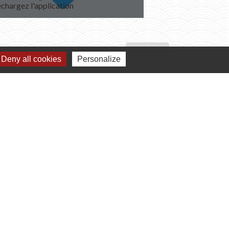
échargez l'application
Venez découvrir !
Voir tout
Deny all cookies
Personalize