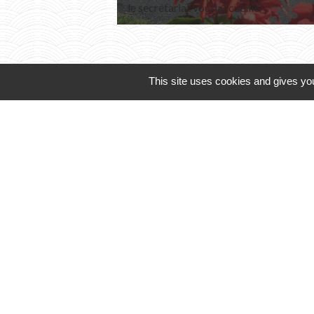
le secrétariat vous accueille
This site uses cookies and gives you