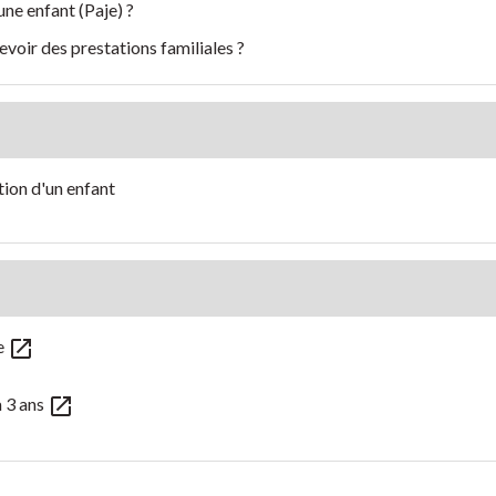
ne enfant (Paje) ?
evoir des prestations familiales ?
tion d'un enfant
open_in_new
ce
open_in_new
à 3 ans