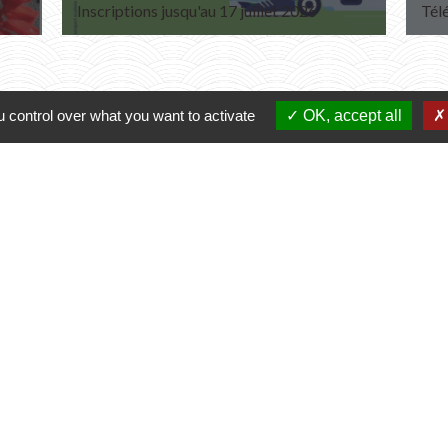
Inscriptions jusqu'au 17 juillet 2026
Tél
 control over what you want to activate
OK, accept all
Contacts
Commune de Varennes
1, place de la Mairie
37600 Varennes - FRANCE
+33 2 47 59 04 32
Contact par formulaire
Liens