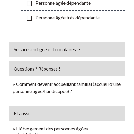
check_box_outline_blank
Personne âgée dépendante
check_box_outline_blank
Personne âgée très dépendante
Services en ligne et formulaires
Questions ? Réponses !
Comment devenir accueillant familial (accueil d'une
personne âgée/handicapée) ?
Et aussi
Hébergement des personnes âgées