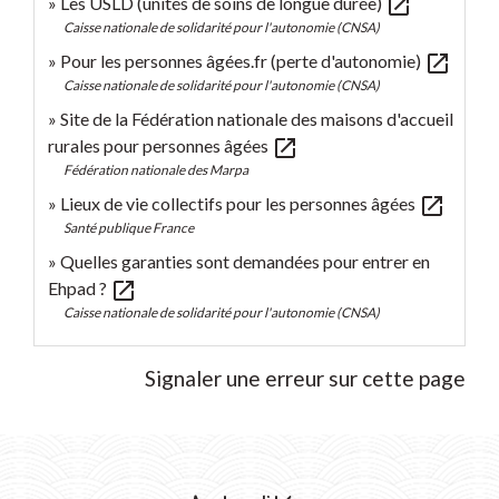
open_in_new
Les USLD (unités de soins de longue durée)
Caisse nationale de solidarité pour l'autonomie (CNSA)
open_in_new
Pour les personnes âgées.fr (perte d'autonomie)
Caisse nationale de solidarité pour l'autonomie (CNSA)
Site de la Fédération nationale des maisons d'accueil
open_in_new
rurales pour personnes âgées
Fédération nationale des Marpa
open_in_new
Lieux de vie collectifs pour les personnes âgées
Santé publique France
Quelles garanties sont demandées pour entrer en
open_in_new
Ehpad ?
Caisse nationale de solidarité pour l'autonomie (CNSA)
Signaler une erreur sur cette page