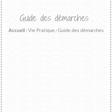
Guide des démarches
Accueil
Vie Pratique
Guide des démarches
/
/