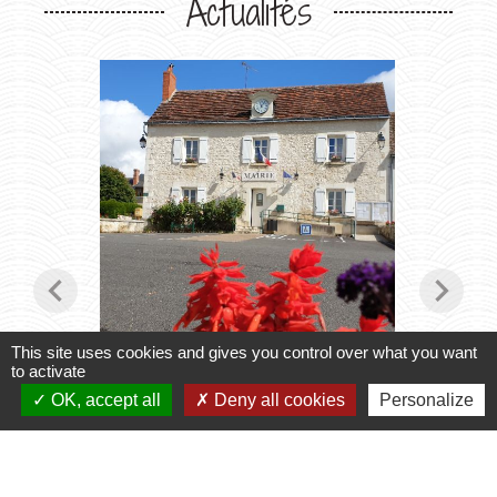
Actualités
chevron_left
chevron_right
This site uses cookies and gives you control over what you want
to activate
Horaires du Secrétariat
Transpo
OK, accept all
Deny all cookies
Personalize
2027
le secrétariat vous accueille
Inscript
2026