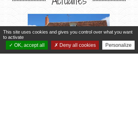
Actualités
This site uses cookies and gives you control over what you want
to activate
OK, accept all
Deny all cookies
Personalize
chevron_left
chevron_right
Horaires du Secrétariat
Transpo
2027
le secrétariat vous accueille
Inscript
2026