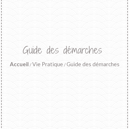
Guide des démarches
Accueil
Vie Pratique
Guide des démarches
/
/