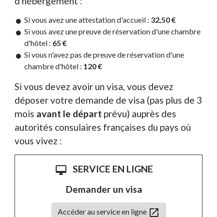
d'hébergement :
Si vous avez une attestation d'accueil :
32,50 €
Si vous avez une preuve de réservation d'une chambre
d'hôtel :
65 €
Si vous n'avez pas de preuve de réservation d'une
chambre d'hôtel :
120 €
Si vous devez avoir un visa, vous devez
déposer votre demande de visa (pas plus de 3
mois
avant le départ
prévu) auprès des
autorités consulaires françaises du pays où
vous vivez :
SERVICE EN LIGNE
desktop_mac
Demander un visa
open_in_new
Accéder au service en ligne