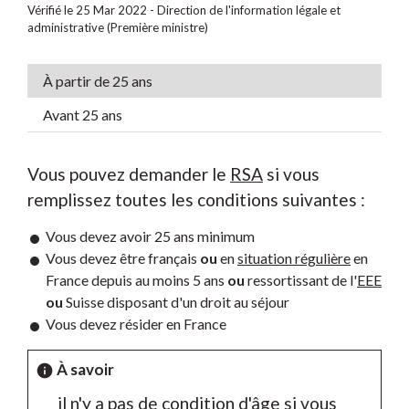
Vérifié le 25 Mar 2022 - Direction de l'information légale et
administrative (Première ministre)
À partir de 25 ans
Avant 25 ans
Vous pouvez demander le
RSA
si vous
remplissez toutes les conditions suivantes :
Vous devez avoir 25 ans minimum
Vous devez être français
ou
en
situation régulière
en
France depuis au moins 5 ans
ou
ressortissant de l'
EEE
ou
Suisse disposant d'un droit au séjour
Vous devez résider en France
À savoir
info
il n'y a pas de condition d'âge si vous