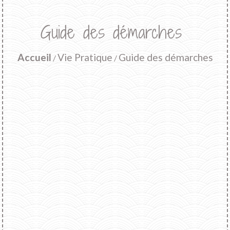
Guide des démarches
Accueil
Vie Pratique
Guide des démarches
/
/