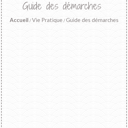
Guide des démarches
Accueil
Vie Pratique
Guide des démarches
/
/