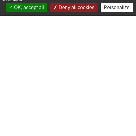
OK, accept all
Deny all cookies
Personalize
Voir tout
Contacts
Commune de Varennes
1, place de la Mairie
37600 Varennes - FRANCE
+33 2 47 59 04 32
Contact par formulaire
Liens
CCLST