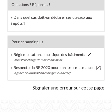
Questions ? Réponses !
Dans quel cas doit-on déclarer ses travaux aux
impôts ?
Pour en savoir plus
open_in_new
Réglementation acoustique des bâtiments
Ministère chargé de l'environnement
open_in_new
Respecter la RE 2020 pour construire sa maison
Agence de la transition écologique (Ademe)
Signaler une erreur sur cette page