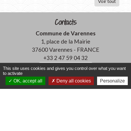
Voir tout
Contacts
Commune de Varennes
1, place de la Mairie
37600 Varennes - FRANCE
+33 2 47 59 04 32
Contact par formulaire
This site uses cookies and gives you control over what you want
to activate
OK, accept all
Deny all cookies
Personalize
Liens
CCLST
service-public.fr
Préfecture d'Indre et Loire
Conseil Départemental d'Indre et Loire