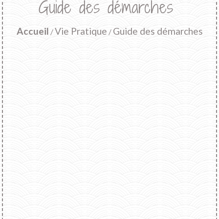
Guide des démarches
Accueil
Vie Pratique
Guide des démarches
/
/