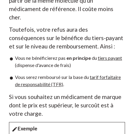
partir de la même molécule qu'un
médicament de référence. Il coûte moins
cher.
Toutefois, votre refus aura des
conséquences sur le bénéfice du tiers-payant
et sur le niveau de remboursement. Ainsi :
Vous ne bénéficierez pas
en principe
du
tiers payant
(dispense d'avance de frais)
Vous serez remboursé sur la base du
tarif forfaitaire
de responsabilité (TFR)
.
Si vous souhaitez un médicament de marque
dont le prix est supérieur, le surcoût est à
votre charge.
Exemple
edit