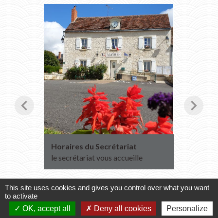
chevron_left
chevron_right
Horaires du Secrétariat
Transpo
2027
le secrétariat vous accueille
Inscript
2026
This site uses cookies and gives you control over what you want
to activate
OK, accept all
Deny all cookies
Personalize