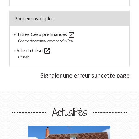
Pour en savoir plus
open_in_new
Titres Cesu préfinancés
Centre de remboursement du Cesu
open_in_new
Site du Cesu
Urssaf
Signaler une erreur sur cette page
Actualités