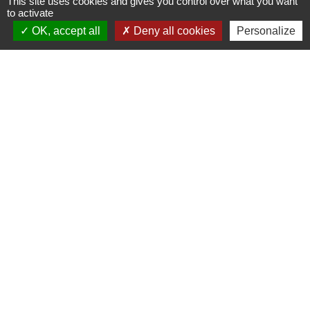
This site uses cookies and gives you control over what you want
to activate
Contacts
OK, accept all
Deny all cookies
Personalize
Commune de Varennes
1, place de la Mairie
37600 Varennes - FRANCE
+33 2 47 59 04 32
Contact par formulaire
Liens
CCLST
service-public.fr
Préfecture d'Indre et Loire
Conseil Départemental d'Indre et Loire
MSAP (Maison de Service au Public)