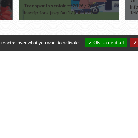
Transports scolaires 2026 / 2027
Info
Inscriptions jusqu'au 17 juillet 2026
Tél
 control over what you want to activate
OK, accept all
Contacts
Commune de Varennes
1, place de la Mairie
37600 Varennes - FRANCE
+33 2 47 59 04 32
Contact par formulaire
Liens