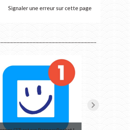
Signaler une erreur sur cette page
chevron_right
ennes (37) est sur PanneauPocket !