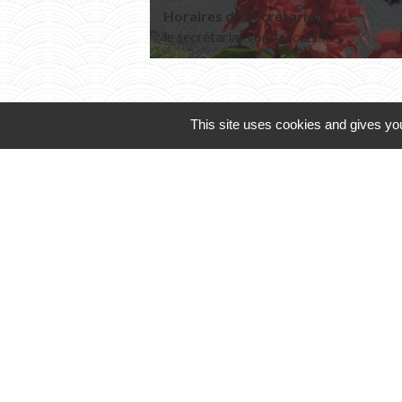
Horaires du Secrétariat
le secrétariat vous accueille
This site uses cookies and gives you